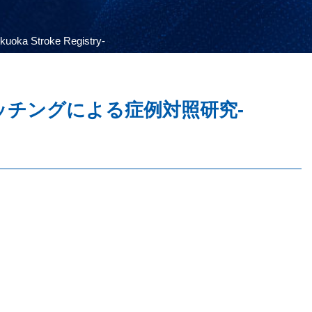
roke Registry‐
ッチングによる症例対照研究‐