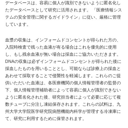
データベースは、容易に個人が識別できないように匿名化し
たデータベースとして研究に活用されます。 「医療情報シス
テムの安全管理に関するガイドライン」に従い、厳格に管理
しています。
血漿の収集は、インフォームドコンセントが得られた方の、
入院時検査で残った血液が有る場合はこれを優先的に使用
し、もし残余血液が無い場合は採血にご協力いただきます。
DNAの収集は必ずインフォームドコンセントが得られた後に
採血したものを用いることとし、可能ならば診療上の採血と
あわせて採取することで侵襲性を軽減します。これらのご提
供いただいた血液は、各医療機関の個人情報管理者の監督の
下、個人情報管理補助者によって容易に個人が識別できない
ように匿名化された後、研究担当者によって必要に応じて複
数チューブに分注し凍結保存されます。これらの試料は、九
州大学大学院医学研究院病態機能内科学が管理する冷凍庫に
て、研究に利用するために保管されます。